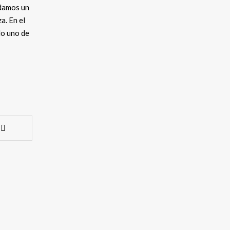
ndamos un
a. En el
o uno de