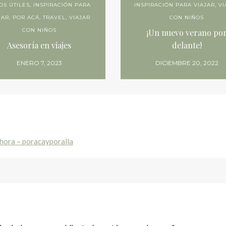
OS ÚTILES
,
INSPIRACIÓN PARA
INSPIRACIÓN PARA VIAJAR
,
VI
JAR
,
POR ACÁ
,
TRAVEL
,
VIAJAR
CON NIÑOS
CON NIÑOS
¡Un nuevo verano po
Asesoría en viajes
delante!
ENERO 7, 2023
DICIEMBRE 20, 2022
a hora – poracayporalla