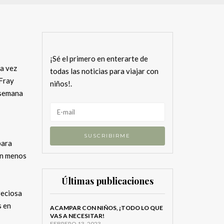
¡Sé el primero en enterarte de
ma vez
todas las noticias para viajar con
 Fray
niños!.
 semana
para
en menos
Últimas publicaciones
reciosa
s en
ACAMPAR CON NIÑOS, ¡TODO LO QUE
VAS A NECESITAR!
FEBRERO 13, 2023