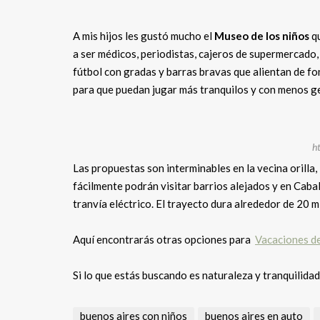
A mis hijos les gustó mucho el
Museo de los niños
qu
a ser médicos, periodistas, cajeros de supermercado,
fútbol con gradas y barras bravas que alientan de fo
para que puedan jugar más tranquilos y con menos g
ht
Las propuestas son interminables en la vecina orilla, 
fácilmente podrán visitar barrios alejados y en Cabal
tranvía eléctrico. El trayecto dura alrededor de 20 mi
Aquí encontrarás otras opciones para
Vacaciones de 
Si lo que estás buscando es naturaleza y tranquilidad
buenos aires con niños
buenos aires en auto