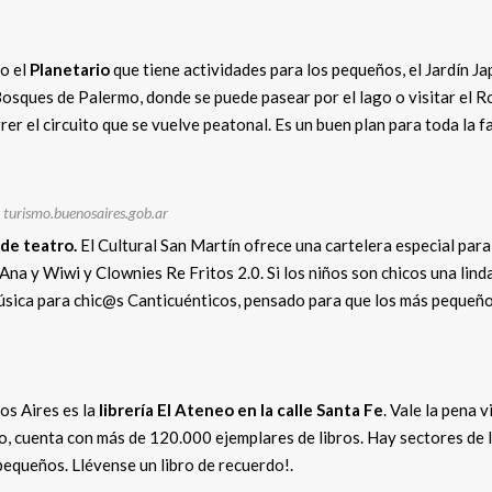
o el
Planetario
que tiene actividades para los pequeños, el Jardín J
 Bosques de Palermo, donde se puede pasear por el lago o visitar el R
er el circuito que se vuelve peatonal. Es un buen plan para toda la fa
turismo.buenosaires.gob.ar
de teatro.
El Cultural San Martín ofrece una cartelera especial para
Ana y Wiwi y Clownies Re Fritos 2.0. Si los niños son chicos una lind
úsica para chic@s Canticuénticos, pensado para que los más pequeño
s Aires es la
librería El Ateneo en la calle Santa Fe
. Vale la pena v
ño, cuenta con más de 120.000 ejemplares de libros. Hay sectores de 
pequeños. Llévense un libro de recuerdo!.