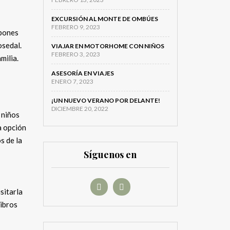
EXCURSIÓN AL MONTE DE OMBÚES
FEBRERO 9, 2023
apones
osedal.
VIAJAR EN MOTORHOME CON NIÑOS
FEBRERO 3, 2023
milia.
ASESORÍA EN VIAJES
ENERO 7, 2023
¡UN NUEVO VERANO POR DELANTE!
DICIEMBRE 20, 2022
 niños
a opción
s de la
Síguenos en
isitarla
libros