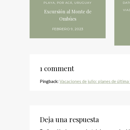
PLAYA
,
POR ACÁ
,
URUGUAY
DAT
VIA
Excursión al Monte de
Ombúes
FEBRERO 9, 2023
1 comment
Pingback:
Vacaciones de julio: planes de últim
Deja una respuesta