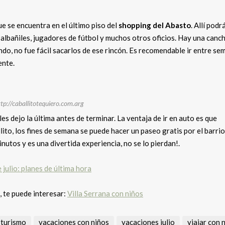
e se encuentra en el último piso del
shopping del Abasto
. Allí podr
 albañiles, jugadores de fútbol y muchos otros oficios. Hay una canc
ndo, no fue fácil sacarlos de ese rincón. Es recomendable ir entre se
ente.
tp://caballitotequiero.com.arg
les dejo la última antes de terminar. La ventaja de ir en auto es que
lito, los fines de semana se puede hacer un paseo gratis por el barrio
nutos y es una divertida experiencia, no se lo pierdan!.
julio: planes de última hora
, te puede interesar:
Villa Serrana con niños
turismo
vacaciones con niños
vacaciones julio
viajar con 