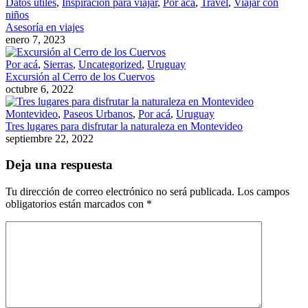
Datos útiles
,
Inspiración para viajar
,
Por acá
,
Travel
,
Viajar con
niños
Asesoría en viajes
enero 7, 2023
Por acá
,
Sierras
,
Uncategorized
,
Uruguay
Excursión al Cerro de los Cuervos
octubre 6, 2022
Montevideo
,
Paseos Urbanos
,
Por acá
,
Uruguay
Tres lugares para disfrutar la naturaleza en Montevideo
septiembre 22, 2022
Deja una respuesta
Tu dirección de correo electrónico no será publicada.
Los campos
obligatorios están marcados con
*