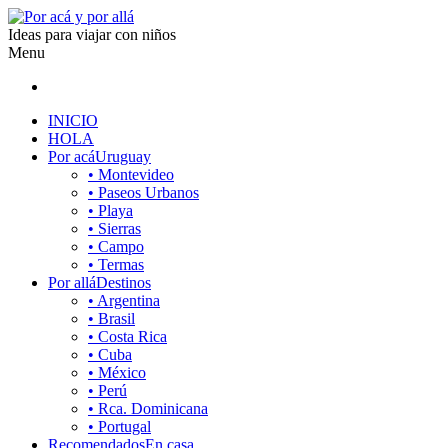
Ideas para viajar con niños
Menu
INICIO
HOLA
Por acá
Uruguay
• Montevideo
• Paseos Urbanos
• Playa
• Sierras
• Campo
• Termas
Por allá
Destinos
• Argentina
• Brasil
• Costa Rica
• Cuba
• México
• Perú
• Rca. Dominicana
• Portugal
Recomendados
En casa