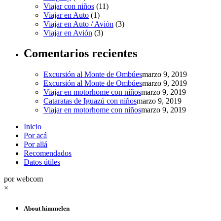
Viajar con niños
(11)
Viajar en Auto
(1)
Viajar en Auto / Avión
(3)
Viajar en Avión
(3)
Comentarios recientes
Excursión al Monte de Ombúes
marzo 9, 2019
Excursión al Monte de Ombúes
marzo 9, 2019
Viajar en motorhome con niños
marzo 9, 2019
Cataratas de Iguazú con niños
marzo 9, 2019
Viajar en motorhome con niños
marzo 9, 2019
Inicio
Por acá
Por allá
Recomendados
Datos útiles
por webcom
×
About himmelen