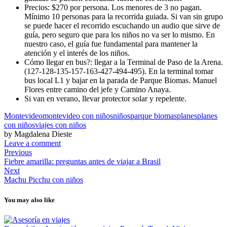
Precios: $270 por persona. Los menores de 3 no pagan.
Mínimo 10 personas para la recorrida guiada. Si van sin grupo
se puede hacer el recorrido escuchando un audio que sirve de
guía, pero seguro que para los niños no va ser lo mismo. En
nuestro caso, el guía fue fundamental para mantener la
atención y el interés de los niños.
Cómo llegar en bus?: llegar a la Terminal de Paso de la Arena.
(127-128-135-157-163-427-494-495). En la terminal tomar
bus local L1 y bajar en la parada de Parque Biomas. Manuel
Flores entre camino del jefe y Camino Anaya.
Si van en verano, llevar protector solar y repelente.
Montevideo
montevideo con niños
niños
parque biomas
planes
planes
con niños
viajes con niños
by Magdalena Dieste
Leave a comment
Previous
Fiebre amarilla: preguntas antes de viajar a Brasil
Next
Machu Picchu con niños
You may also like