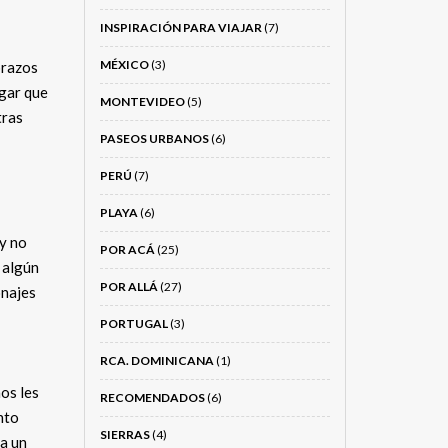
INSPIRACIÓN PARA VIAJAR
(7)
MÉXICO
(3)
brazos
ugar que
MONTEVIDEO
(5)
tras
PASEOS URBANOS
(6)
PERÚ
(7)
PLAYA
(6)
 y no
POR ACÁ
(25)
y algún
POR ALLÁ
(27)
onajes
PORTUGAL
(3)
RCA. DOMINICANA
(1)
ños les
RECOMENDADOS
(6)
nto
SIERRAS
(4)
ra un