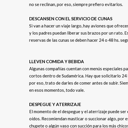
no se reclinan, por eso, siempre prefiero evitarlos.
DESCANSEN CON EL SERVICIO DE CUNAS
Si van a hacer un viaje largo, hay aviones que ofrec
y los padres puedan liberar sus brazos por un rato. 
reservas de las cunas se deben hacer 24 o 48 hs. se
LLEVEN COMIDA Y BEBIDA
Algunas compañías cuentan con menús especiales par
cortos dentro de Sudamérica. Hay que solicitarlo 24 h
por eso, trato de darles de comer antes de subir. Sie
en esos momentos, todo vale.
DESPEGUE Y ATERRIZAJE
El momento de el despegue y el aterrizaje puede ser 
oídos. Recomiendan masticar o succionar algo, por e
chupete o algún vaso con succión para los más chico