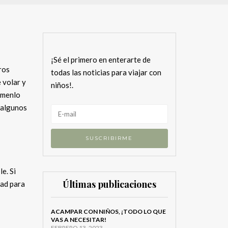
¡Sé el primero en enterarte de
ros
todas las noticias para viajar con
 volar y
niños!.
ómenlo
n algunos
e. Si
Últimas publicaciones
dad para
ACAMPAR CON NIÑOS, ¡TODO LO QUE
VAS A NECESITAR!
FEBRERO 13, 2023