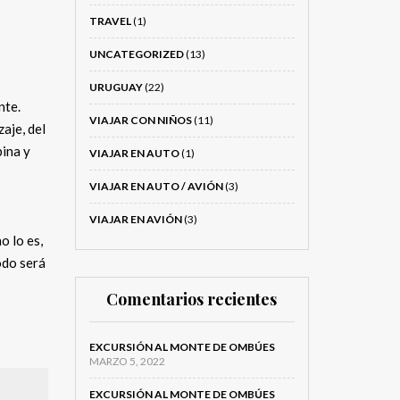
TRAVEL
(1)
UNCATEGORIZED
(13)
URUGUAY
(22)
nte.
VIAJAR CON NIÑOS
(11)
aje, del
bina y
VIAJAR EN AUTO
(1)
VIAJAR EN AUTO / AVIÓN
(3)
VIAJAR EN AVIÓN
(3)
o lo es,
odo será
Comentarios recientes
EXCURSIÓN AL MONTE DE OMBÚES
MARZO 5, 2022
EXCURSIÓN AL MONTE DE OMBÚES