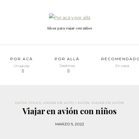
Ideas para viajar con niños
POR ACÁ
POR ALLÁ
RECOMENDAD
Uruguay
Destinos
En casa
DATOS ÚTILES
,
VIAJAR EN AUTO / AVIÓN
,
VIAJAR EN AVIÓN
Viajar en avión con niños
MARZO 5, 2022