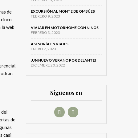
ras de
EXCURSIÓN AL MONTE DE OMBÚES
FEBRERO 9, 2023
 cinco
a la web
VIAJAR EN MOTORHOME CON NIÑOS
FEBRERO 3, 2023
ASESORÍA EN VIAJES
ENERO 7, 2023
¡UN NUEVO VERANO POR DELANTE!
erencial.
DICIEMBRE 20, 2022
 podrán
Síguenos en
 del
ertas de
lgunas
s casi