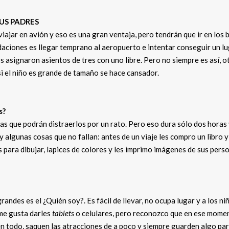
SUS PADRES
ajar en avión y eso es una gran ventaja, pero tendrán que ir en los 
ndaciones es llegar temprano al aeropuerto e intentar conseguir un l
s asignaron asientos de tres con uno libre. Pero no siempre es así, o
si el niño es grande de tamaño se hace cansador.
s?
 las que podrán distraerlos por un rato. Pero eso dura sólo dos horas
ay algunas cosas que no fallan: antes de un viaje les compro un libro 
para dibujar, lapices de colores y les imprimo imágenes de sus pers
andes es el ¿Quién soy?. Es fácil de llevar, no ocupa lugar y a los ni
me gusta darles
tablets
o celulares, pero reconozco que en ese mome
en todo, saquen las atracciones de a poco y siempre guarden algo pa