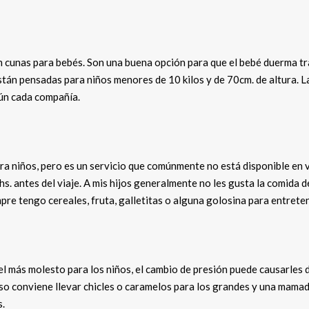
en cunas para bebés. Son una buena opción para que el bebé duerma t
Están pensadas para niños menores de 10 kilos y de 70cm. de altura. L
gún cada compañía.
a niños, pero es un servicio que comúnmente no está disponible en 
s. antes del viaje. A mis hijos generalmente no les gusta la comida d
mpre tengo cereales, fruta, galletitas o alguna golosina para entrete
el más molesto para los niños, el cambio de presión puede causarles 
so conviene llevar chicles o caramelos para los grandes y una mamad
s.