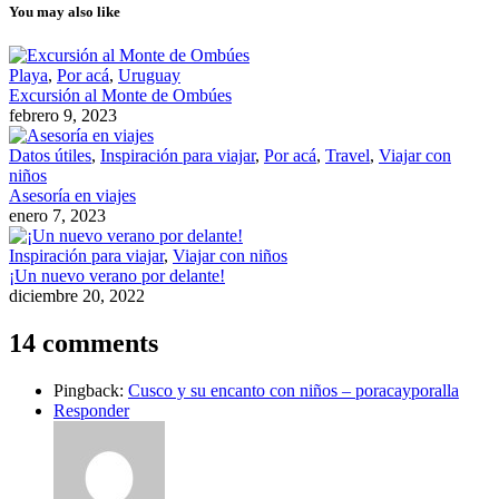
You may also like
Playa
,
Por acá
,
Uruguay
Excursión al Monte de Ombúes
febrero 9, 2023
Datos útiles
,
Inspiración para viajar
,
Por acá
,
Travel
,
Viajar con
niños
Asesoría en viajes
enero 7, 2023
Inspiración para viajar
,
Viajar con niños
¡Un nuevo verano por delante!
diciembre 20, 2022
14 comments
Pingback:
Cusco y su encanto con niños – poracayporalla
Responder