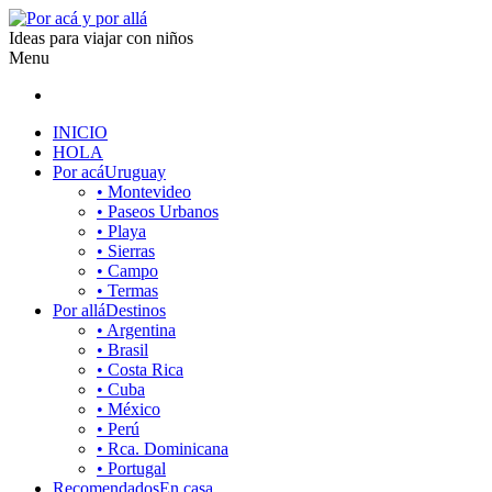
Ideas para viajar con niños
Menu
INICIO
HOLA
Por acá
Uruguay
• Montevideo
• Paseos Urbanos
• Playa
• Sierras
• Campo
• Termas
Por allá
Destinos
• Argentina
• Brasil
• Costa Rica
• Cuba
• México
• Perú
• Rca. Dominicana
• Portugal
Recomendados
En casa