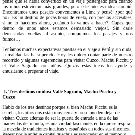
pensé que se había convertido en un viaje postergado para cuando
los niños estuvieran más grandes, pero este año esa idea cambió.
Encontramos unos pasajes convenientes a Lima y pensé: ¿por qué
no?. Es un destino de pocas horas de vuelo, con precios accesibles,
si no lo hacemos ahora, ¿cuándo lo vamos a hacer?. Capaz que
dentro de unos años estamos demasiado viejos!. Sin darle
demasiadas vueltas al asunto, compramos los pasajes y nos
fuimos…
Teníamos muchas expectativas puestas en el viaje a Perú y sin duda,
la realidad las ha superado. Hoy les quiero contar parte de nuestro
recorrido y algunas sugerencias para visitar Cuzco, Machu Picchu y
el Valle Sagrado con niños. Quizás estas ideas los ayude y
entusiasme a preparar el viaje.
1. Tres destinos unidos: Valle Sagrado, Machu Picchu y
Cuzco.
Hablo de los tres destinos porque si bien Machu Picchu es la
estrella, los otros dos están muy cerca y no se pueden dejar de
visitar. Cuzco además de ser la puerta de entrada a una de las
maravillas del mundo, es una ciudad fascinante, en la que se respira
la mezcla de tradiciones incaicas y españolas en todos sus rincones.
Pasear por la antigua capital quechua es retroceder en el tiempo y