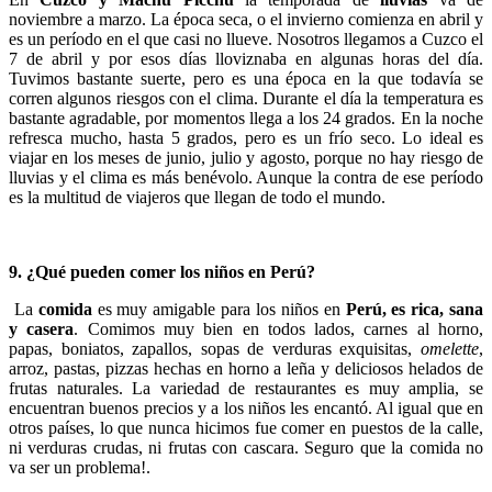
noviembre a marzo. La época seca, o el invierno comienza en abril y
es un período en el que casi no llueve. Nosotros llegamos a Cuzco el
7 de abril y por esos días lloviznaba en algunas horas del día.
Tuvimos bastante suerte, pero es una época en la que todavía se
corren algunos riesgos con el clima. Durante el día la temperatura es
bastante agradable, por momentos llega a los 24 grados. En la noche
refresca mucho, hasta 5 grados, pero es un frío seco. Lo ideal es
viajar en los meses de junio, julio y agosto, porque no hay riesgo de
lluvias y el clima es más benévolo. Aunque la contra de ese período
es la multitud de viajeros que llegan de todo el mundo.
9. ¿Qué pueden comer los niños en Perú?
La
comida
es muy amigable para los niños en
Perú, es rica, sana
y casera
. Comimos muy bien en todos lados, carnes al horno,
papas, boniatos, zapallos, sopas de verduras exquisitas,
omelette
,
arroz, pastas, pizzas hechas en horno a leña y deliciosos helados de
frutas naturales. La variedad de restaurantes es muy amplia, se
encuentran buenos precios y a los niños les encantó. Al igual que en
otros países, lo que nunca hicimos fue comer en puestos de la calle,
ni verduras crudas, ni frutas con cascara. Seguro que la comida no
va ser un problema!.