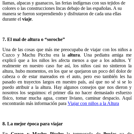
llamas, alpacas y guanacos, las ferias indígenas con sus tejidos de
colores o las construcciones Incas debajo de las españolas. A su
manera se fueron sorprendiendo y disfrutaron de cada una ellas
durante el
viaje
.
7. El mal de altura o “soroche”
Una de las cosas que más me preocupaba de viajar con los niños a
Cuzco y Machu Picchu era la
altura
. Una pediatra amiga me
explicó que a los niños les afecta menos a que a los adultos. Y
realmente en nuestro caso fue así, los niños casi no sintieron la
altura, hubo momentos, en los que se quejaron un poco del dolor de
cabeza o de estar mareados en el auto, pero eso también les ha
pasado en trayectos largos en nuestro país, así que no sé si se lo
puedo atribuir a la altura. Hay algunos consejos que nos dieron y
nosotros los seguimos: el primer día no hacer demasiado esfuerzo
físico, tomar mucha agua, comer liviano, caminar despacio. Aquí
encontrarán más información para
Viajar con niños a la Altura
8. La mejor época para viajar
En
Cuzco y Machu Picchu
la temporada de
lluvias
va de