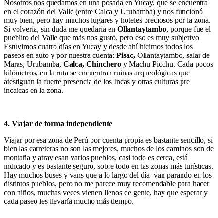
Nosotros nos quedamos en una posada en Yucay, que se encuentra
en el corazón del Valle (entre Calca y Urubamba) y nos funcionó
muy bien, pero hay muchos lugares y hoteles preciosos por la zona.
Si volvería, sin duda me quedaría en
Ollantaytambo
, porque fue el
pueblito del Valle que más nos gustó, pero eso es muy subjetivo.
Estuvimos cuatro días en Yucay y desde ahí hicimos todos los
paseos en auto y por nuestra cuenta:
Pisac,
Ollantaytambo, salar de
Maras, Urubamba,
Calca, Chinchero
y Machu Picchu. Cada pocos
kilómetros, en la ruta se encuentran ruinas arqueológicas que
atestiguan la fuerte presencia de los Incas y otras culturas pre
incaicas en la zona.
4. Viajar de forma independiente
Viajar por esa zona de Perú por cuenta propia es bastante sencillo, si
bien las carreteras no son las mejores, muchos de los caminos son de
montaña y atraviesan varios pueblos, casi todo es cerca, está
indicado y es bastante seguro, sobre todo en las zonas más turísticas.
Hay muchos buses y vans que a lo largo del día van parando en los
distintos pueblos, pero no me parece muy recomendable para hacer
con niños, muchas veces vienen llenos de gente, hay que esperar y
cada paseo les llevaría mucho más tiempo.